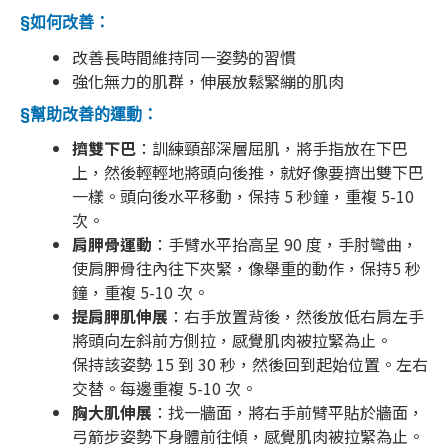
§如何改善：
改善長時間維持同一姿勢的習慣
強化無力的肌群，伸展放鬆緊繃的肌肉
§幫助改善的運動：
擠雙下巴
：訓練頸部深層屈肌，將手指放在下巴
上，然後輕輕地將頭向後推，就好像要擠出雙下巴
一樣。頭向後水平移動，保持 5 秒鐘，重複 5-10
次。
肩胛骨運動
：手臂水平抬高呈 90 度，手肘彎曲，
使肩胛骨往內往下夾緊，像舉重的動作，保持5 秒
鐘，重複 5-10 次。
提肩胛肌伸展
：右手放置背後，然後放低右肩左手
將頭向左斜前方側拉，感覺肌肉被拉緊為止。
保持該姿勢 15 到 30 秒，然後回到起始位置。左右
交替。每邊重複 5-10 次。
胸大肌伸展
：找一牆面，將右手前臂平貼於牆面，
弓箭步姿勢下身體前往傾，感覺肌肉被拉緊為止。