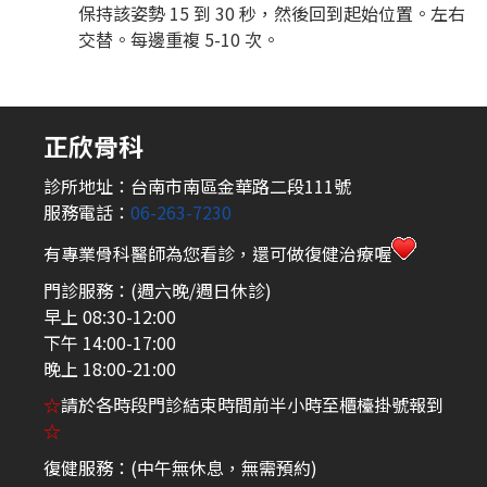
保持該姿勢 15 到 30 秒，然後回到起始位置。左右
交替。每邊重複 5-10 次。
正欣骨科
診所地址：台南市南區金華路二段111號
服務電話：
06-263-7230
有專業骨科醫師為您看診，還可做復健治療喔
門診服務：(週六晚/週日休診)
早上 08:30-12:00
下午 14:00-17:00
晚上 18:00-21:00
☆
請於各時段門診結束時間前半小時至櫃檯掛號報到
☆
復健服務：(中午無休息，無需預約)