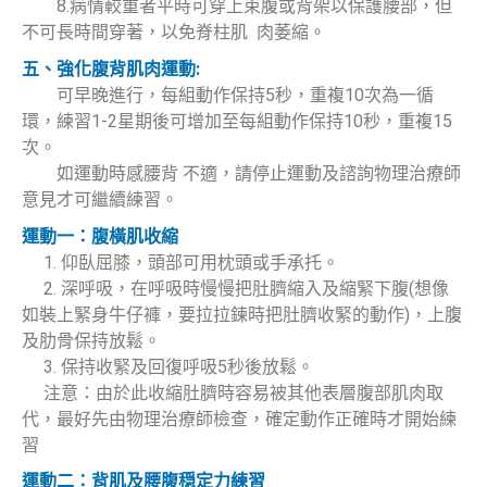
8.病情較重者平時可穿上束腹或背架以保護腰部，但
不可長時間穿著，以免脊柱肌 肉萎縮。
五、強化腹背肌肉運動:
可早晚進行，每組動作保持5秒，重複10次為一循
環，練習1-2星期後可增加至每組動作保持10秒，重複15
次。
如運動時感腰背 不適，請停止運動及諮詢物理治療師
意見才可繼續練習。
運動一：腹橫肌收縮
1. 仰臥屈膝，頭部可用枕頭或手承托。
2. 深呼吸，在呼吸時慢慢把肚臍縮入及縮緊下腹(想像
如裝上緊身牛仔褲，要拉拉鍊時把肚臍收緊的動作)，上腹
及肋骨保持放鬆。
3. 保持收緊及回復呼吸5秒後放鬆。
注意：由於此收縮肚臍時容易被其他表層腹部肌肉取
代，最好先由物理治療師檢查，確定動作正確時才開始練
習
運動二：背肌及腰腹穏定力練習