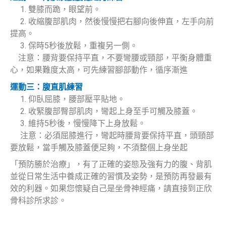
1. 雙膝而跪，眼望前。
2. 收縮腹部肌肉，然後慢慢把右腳向後伸直，左手向前
提高。
3. 保時5秒後放鬆，重複另一側。
注意：腰背要保持平直，不要彎腰或頸部，平衡身體重
心，如果難度太高，可先練習腳部動作，循序漸進
運動三：腹直肌練習
1. 仰臥屈膝，腰部壓平貼地。
2. 收緊腹部臀部肌肉，彎起上身至手可觸及膝蓋。
3. 維持5秒後，慢慢降下上身放鬆。
注意：必須屈膝進行，彎起時腰背要保持平直，頭頸部
要放鬆，當手觸及膝蓋便足夠，不須整個上身坐起
「預防勝於治療」，有了正確的姿態及強有力的腹、背肌
並從日常生活中養成正確的習慣及姿勢，是預防再發最有
效的利器。如果您懷疑自己是坐骨神經痛，請直接到正欣
骨科診所求診。