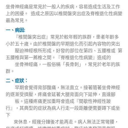
坐骨神經痛是常見於一般人的疾病，容易造成生活及工作
上的困擾。 造成之原因以椎間盤突出症及脊椎退化性病變
最為常見。
一、病因:
『椎間盤突出症』常見於較年輕的族群，患者年齡多
小於五十歲。由於椎間盤的早期退化而引起內容物的突出
壓迫神經根所形成，好發的部位在第四、五腰椎或 第
五腰椎與第一薦椎之間。『脊椎退化性病變』造成的
坐骨神經痛，一般俗稱「長骨刺」，常見於老年的族
群。
二、症狀：
早期會覺得背部酸痛，無法直立。接著隨著坐骨神經
的逐漸受擠壓，疼痛會延著大腿背面向下延伸，直達腳
板。這種疼痛更加重時會造成『間歇性神經性跛
行』，其典型的症狀為病人行走一段距離便需要蹲下或坐
下
來休息，經幾分鐘後才能再走。病人無法正常彎腰，