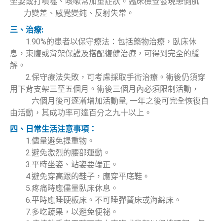
坐姿或打噴嚏、咳嗽常加重症狀。臨床檢查發現患側肌
力變差、感覺變鈍、反射失常。
三、治療:
1.90%的患者以保守療法：包括藥物治療，臥床休
息，束腹或背架保護及搭配復健治療，可得到完全的緩
解。
2.保守療法失敗，可考慮採取手術治療。術後仍須穿
用下背支架三至五個月。術後三個月內必須限制活動，
六個月後可逐漸增加活動量, 一年之後可完全恢復自
由活動，其成功率可達百分之九十以上。
四、日常生活注意事項：
1.儘量避免提重物。
2.避免激烈的腰部運動。
3.平時坐姿、站姿要端正。
4.避免穿高跟的鞋子，應穿平底鞋。
5.疼痛時應儘量臥床休息。
6.平時應睡硬板床。不可睡彈簧床或海綿床。
7.多吃蔬果，以避免便祕。